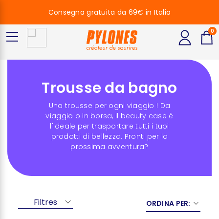
Consegna gratuita da 69€ in Italia
0
Trousse da bagno
Una trousse per ogni viaggio ! Da
viaggio o in borsa, il beauty case è
l'ideale per trasportare tutti i tuoi
prodotti di bellezza. Pronti per la
prossima avventura?
Filtres
ORDINA PER: