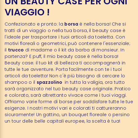
UN BEAUTY CASE PER OGNI
VIAGGIO !
Confezionato e pronto: la
borsa
è nella borsa! Che si
tratti di un viaggio o nella tua borsa, il beauty case è
l'ideale per trasportare i tuoi articoli da toeletta. Con
motivi floreali o geometrici, può contenere l'essenziale;
il
trucco
di madame o il kit da barba di monsieur. In
partenza? E puff, il mio beauty case è nella borsa!
Beauty case: il tuo kit di bellezza ti accompagnerà in
tutte le tue avventure. Porta facilmente con te i tuoi
articoli da toeletta! Non c'è più bisogno di cercare lo
shampoo o il
spazzolino
in tutta la valigia, ora tutto
sarà organizzato nel tuo beauty case originale. Pratico
e colorato, sarà altrettanto vivace come i tuoi viaggi.
Offriamo varie forme di borse per soddisfare tutte le tue
esigenze. I nostri motivi vari e colorati ti cattureranno
sicuramente! Un gattino, un bouquet floreale o persino
un tour delle belle capitali europee, la scelta è tua!