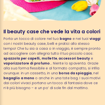
Il beauty case che vede la vita a colori
Porta un tocco di colore nel tuo
bagno
e nei tuoi
viaggi
con i nostri beauty case, belli e pratici allo stesso
tempo! Che tu sia a casa o in viaggio, è sempre pronto
ad accogliere con allegria tutto il tuo piccolo caos:
spazzola per capelli,
mollette
,
accessori beauty
e
vaporizzatore di profumo
… Niente lo spaventa. Grazie
alla sua forma flessibile e al formato compatto, si infila
ovunque: in un cassetto, in una
borsa da spiaggia
, nel
bagaglio a mano
o anche in una tote bag. I suoi motivi
dai colori vivaci portano un tocco di fantasia dove ce
n’è più bisogno – e un po’ di sole fin dal mattino.