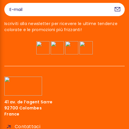
Iscriviti alla newsletter per ricevere le ultime tendenze
colorate e le promozioni più frizzanti!
Ciao siamo noi…
I Cookies!
Abbiamo aspettato di essere sicuri che
41 av. de l’agent Sarre
questo sito ti interessi prima di bussare,
92700 Colombes
ma abbiamo bisogno di sapere se possiamo accompagnarti
France
durante la tua visita.
Ci stai?
Contattaci