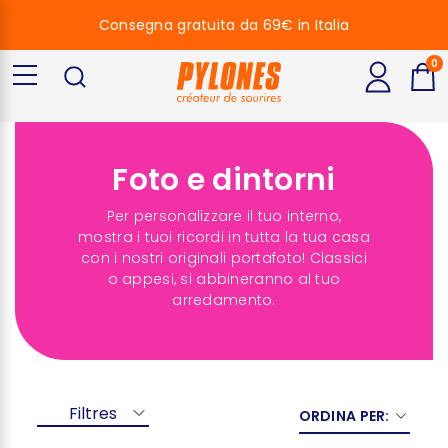
Consegna gratuita da 69€ in Italia
0
Foto e dintorni
Per personalizzare il tuo interno,
mostra i tuoi ricordi in tutta la tua casa
con i nostri originali portafoto! Classici
o appesi, si abbineranno al tuo
arredamento.
Filtres
ORDINA PER: