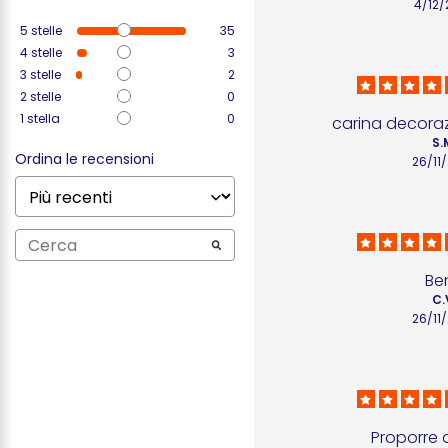
4/12/
5
stelle
35
4
stelle
3
3
stelle
2
2
stelle
0
1
stella
0
carina decoraz
S.
Ordina le recensioni
26/11
Be
C.
26/11
Proporre al