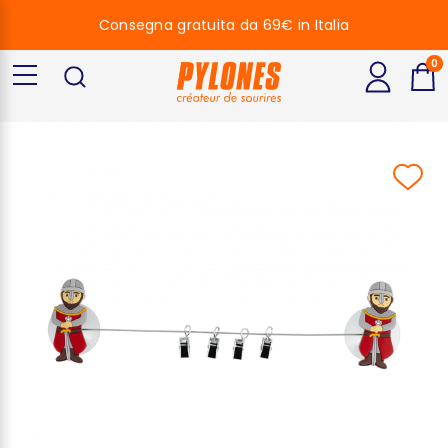
Consegna gratuita da 69€ in Italia
0