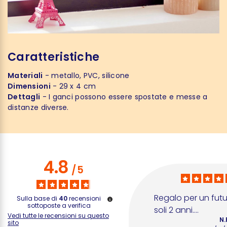
Caratteristiche
Materiali
- metallo, PVC, silicone
Dimensioni
- 29 x 4 cm
Dettagli
- I ganci possono essere spostate e messe a
distanze diverse.
4.8
/
5
Regalo per un futur
Sulla base di
40
recensioni
sottoposte a verifica
soli 2 anni....
Vedi tutte le recensioni su questo
N.
sito