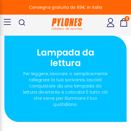
Consegna gratuita da 69€ in Italia
0
Lampada da
lettura
Per leggere, lavorare o semplicemente
rallegrare la tua scrivania, lasciati
conquistare da una lampada da
lettura divertente e colorata! È tutto ciò
che serve per illuminare il tuo
quotidiano.