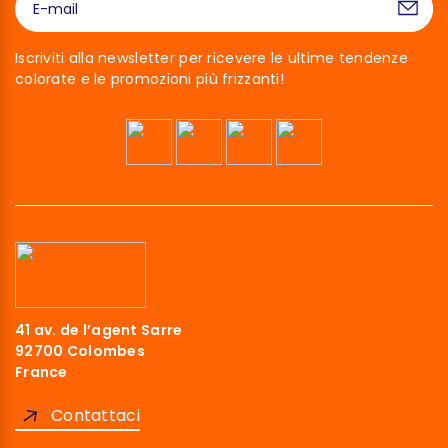
Iscriviti alla newsletter per ricevere le ultime tendenze
colorate e le promozioni più frizzanti!
Ciao siamo noi…
I Cookies!
41 av. de l’agent Sarre
Abbiamo aspettato di essere sicuri che questo sito ti interessi
92700 Colombes
prima di bussare, ma abbiamo bisogno di sapere se possiamo
France
accompagnarti durante la tua visita.
Ci stai?
Contattaci
Leggi la nostra politica sulla privacy