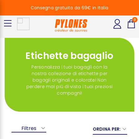
Consegna gratuita da 69€ in Italia
0
Etichette bagaglio
Personalizza i tuoi bagagli con la
nostra collezione di etichette per
bagagli originali e colorate! Non
perdere mai più di vista i tuoi preziosi
compagni!
Filtres
ORDINA PER: