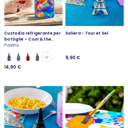
Custodia refrigerante per
Saliera - Tour et Sel
bottiglie – Cool & the
glace
Palette
9,90 €
+2
14,90 €