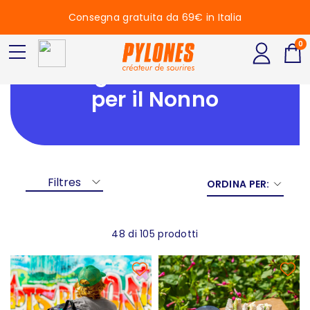
Consegna gratuita da 69€ in Italia
0
Regalo di Natale
per il Nonno
Filtres
ORDINA PER:
48 di 105 prodotti