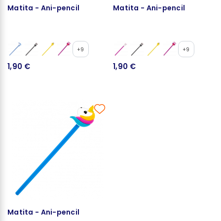
Matita - Ani-pencil
Matita - Ani-pencil
+9
+9
1,90 €
1,90 €
Matita - Ani-pencil