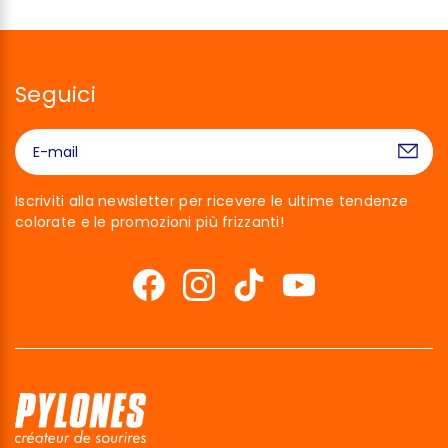
Seguici
Iscriviti alla newsletter per ricevere le ultime tendenze
colorate e le promozioni più frizzanti!