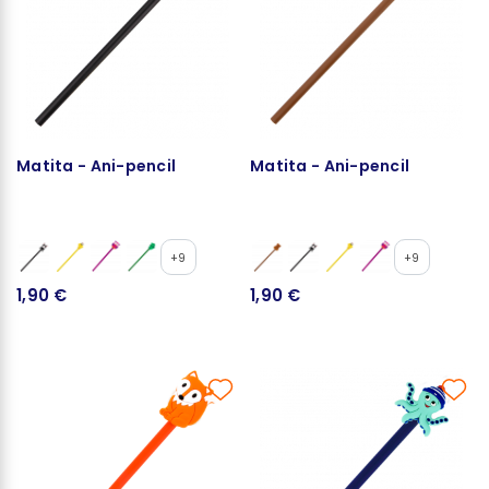
Matita - Ani-pencil
Matita - Ani-pencil
+9
+9
1,90 €
1,90 €