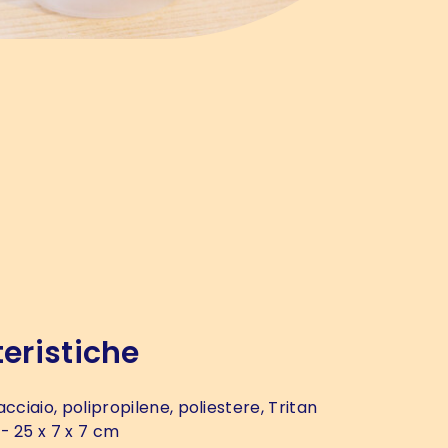
eristiche
acciaio, polipropilene, poliestere, Tritan
- 25 x 7 x 7 cm