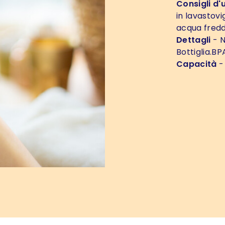
Consigli d'
in lavastovi
acqua fredd
Dettagli
- N
Bottiglia.BP
Capacità
-