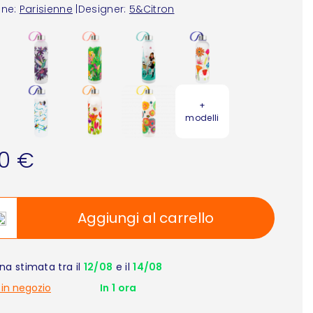
one:
Parisienne
|
Designer:
5&Citron
+
modelli
90 €
Aggiungi al carrello
a stimata tra il
12/08
e il
14/08
 in negozio
In 1 ora