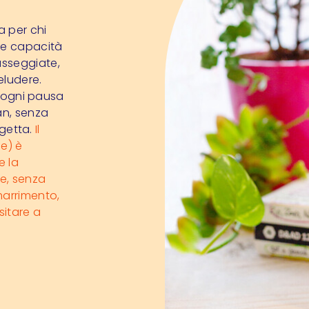
a per chi
nde capacità
asseggiate,
eludere.
a ogni pausa
an, senza
 getta.
Il
e) è
e la
e, senza
marrimento,
sitare a