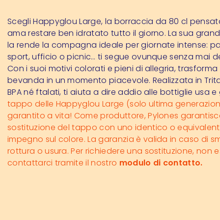
Scegli Happyglou Large, la borraccia da 80 cl pensat
ama restare ben idratato tutto il giorno. La sua gra
la rende la compagna ideale per giornate intense: p
sport, ufficio o picnic… ti segue ovunque senza mai d
Con i suoi motivi colorati e pieni di allegria, trasform
bevanda in un momento piacevole. Realizzata in Trit
BPA né ftalati, ti aiuta a dire addio alle bottiglie usa e
tappo delle Happyglou Large (solo ultima generazion
garantito a vita! Come produttore, Pylones garantisc
sostituzione del tappo con uno identico o equivalent
impegno sul colore. La garanzia è valida in caso di s
rottura o usura. Per richiedere una sostituzione, non e
contattarci tramite il nostro
modulo di contatto.