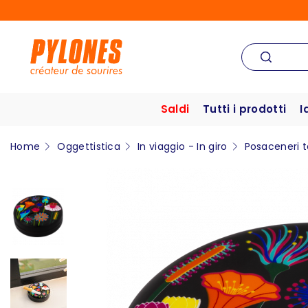
Saldi
Tutti i prodotti
I
Home
Oggettistica
In viaggio - In giro
Posaceneri t