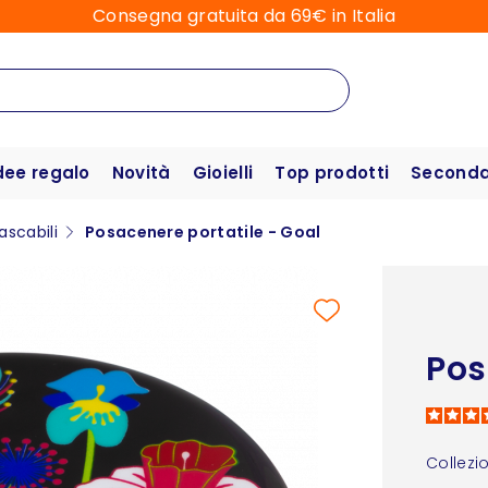
Consegna gratuita da 69€ in Italia
dee regalo
Novità
Gioielli
Top prodotti
Seconda 
ascabili
Posacenere portatile - Goal
Pos
Collezi