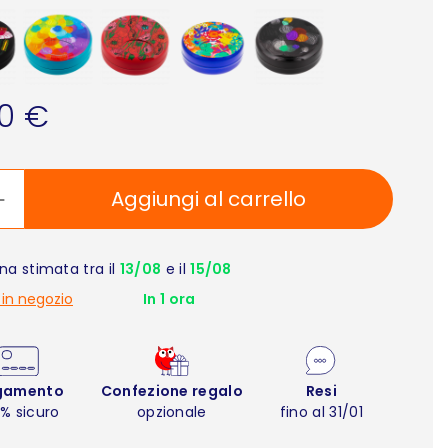
90 €
Aggiungi al carrello
a stimata tra il
13/08
e il
15/08
 in negozio
In 1 ora
gamento
Confezione regalo
Resi
% sicuro
opzionale
fino al 31/01