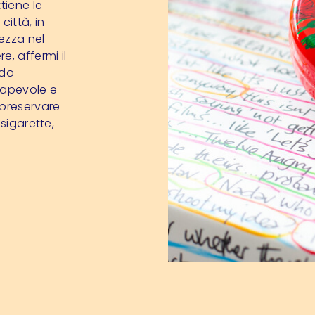
tiene le
città, in
rezza nel
, affermi il
ndo
sapevole e
 preservare
sigarette,