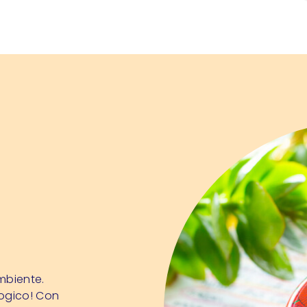
mbiente.
logico! Con