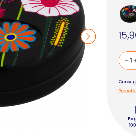
15,
Consegn
Prenota
Pa
100