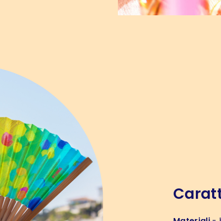
Caratt
Materiali
- 