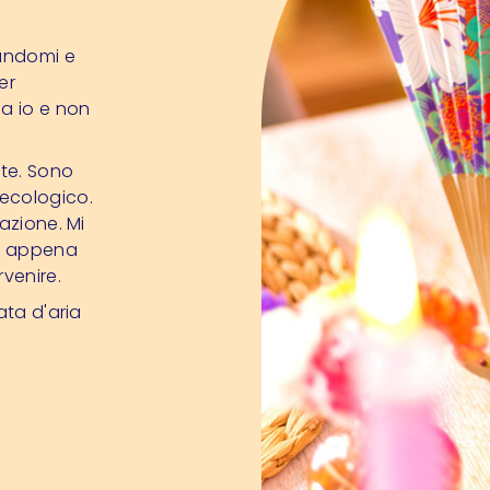
tandomi e
er
sa io e non
te. Sono
 ecologico.
azione. Mi
on appena
rvenire.
ata d'aria