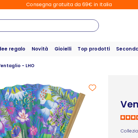
Consegna gratuita da 69€ in Italia
dee regalo
Novità
Gioielli
Top prodotti
Seconda 
entaglio - LHO
Ven
Collezi