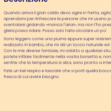
Quando arriva il gran caldo devo agire in fretta, agi
aprendomi per rinfrescare le persone che mi usano p
sventolarsi gridando «manca l'aria!», ma non l'ho pre
gliela posso ridare. Posso solo farla circolare un po'.
Sono leggero come una piuma eppure super resisten
realizzato in bambù, che mi dà un tocco naturale ed
Con le mie diverse fantasie, mi adatto a qualsiasi situ
potete infilare facilmente nella vostra borsetta e, n
sentite che la temperatura si alza, sono pronto a inte
Fate un bel respiro e lasciate che vi porti quella bocc
fresca di cui avete bisogno.