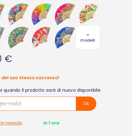
+
modelli
0 €
 del suo stesso successo!
i quando il prodotto sarà di nuovo disponibile
Ok
 in negozio
In 1 ora