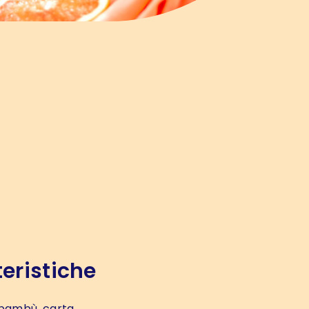
eristiche
bambù, carta