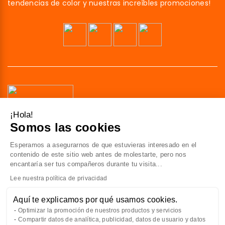
tendencias de color y nuestras increíbles promociones!
¡Hola!
Somos las cookies
41 av. de l’agent Sarre
92700 Colombes
Esperamos a asegurarnos de que estuvieras interesado en el
Francia
contenido de este sitio web antes de molestarte, pero nos
encantaría ser tus compañeros durante tu visita...
Contáctenos
Lee nuestra política de privacidad
Aquí te explicamos por qué usamos cookies.
TODO SOBRE NOSOTROS
Optimizar la promoción de nuestros productos y servicios
Compartir datos de analítica, publicidad, datos de usuario y datos