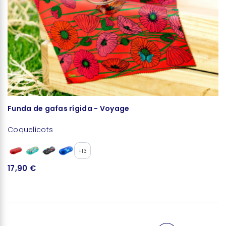
Funda de gafas rígida - Voyage
T
Coquelicots
C
+13
17,90 €
4