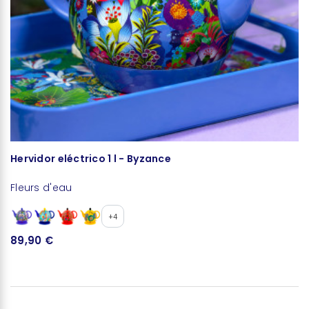
Hervidor eléctrico 1 l - Byzance
T
Fleurs d'eau
Fl
+4
89,90 €
1