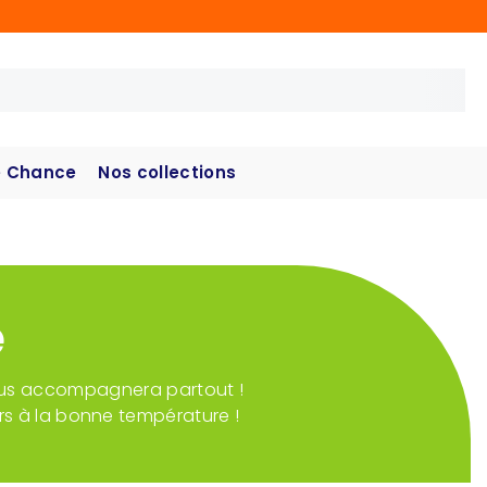
 Chance
Nos collections
e
e vous accompagnera partout !
rs à la bonne température !