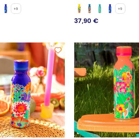
+9
+9
37,90 €