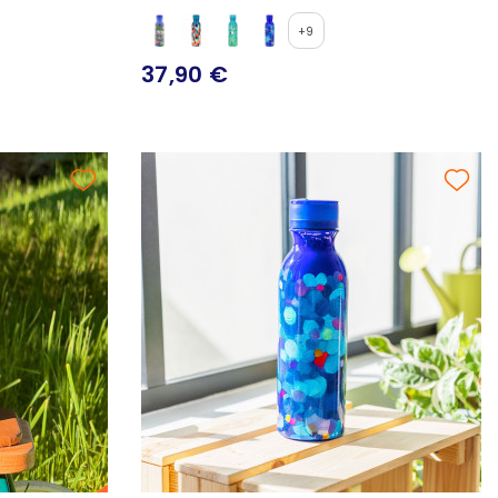
+9
37,90 €