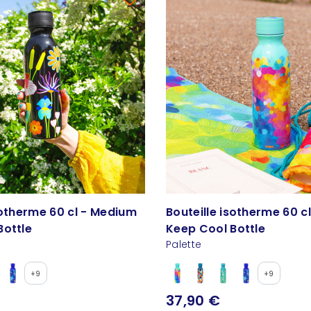
sotherme 60 cl - Medium
Bouteille isotherme 60 c
Bottle
Keep Cool Bottle
Palette
+9
+9
37,90 €