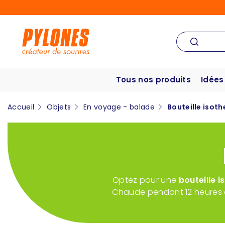
Tous nos produits
Idées
Accueil
Objets
En voyage - balade
Bouteille isot
Optez pour une
bouteille 
Chaude pendant 12 heures o