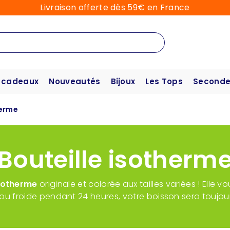
Livraison offerte dès 59€ en France
 cadeaux
Nouveautés
Bijoux
Les Tops
Seconde
herme
Bouteille isotherm
isotherme
originale et colorée aux tailles variées ! Ell
u froide pendant 24 heures, votre boisson sera toujou