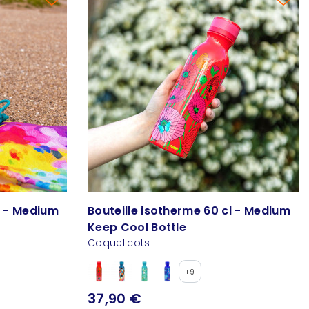
l - Medium
Bouteille isotherme 60 cl - Medium
Keep Cool Bottle
Coquelicots
+9
37,90 €