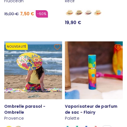
Fluocéan
Récif
7,50 €
15,00 €
-50%
19,90 €
NOUVEAUTÉ
Ombrelle parasol -
Vaporisateur de parfum
Ombrelle
de sac - Flairy
Provence
Palette