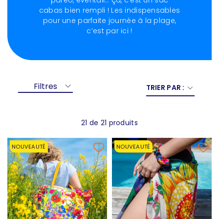
paréo, éventail… ça, c’est un sac
cabas bien rempli ! Les indispensables
pour une parfaite journée à la plage,
c’est par ici !
Filtres
TRIER PAR :
21 de 21 produits
NOUVEAUTÉ
NOUVEAUTÉ