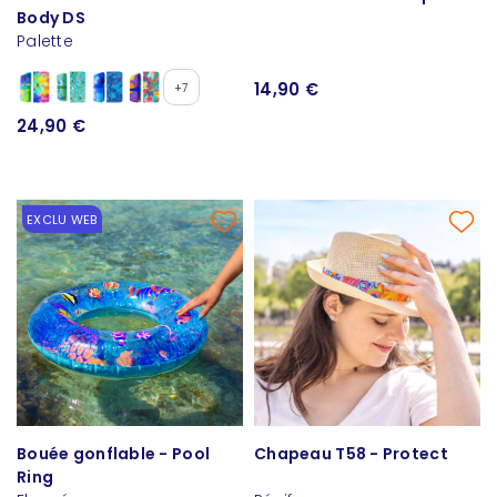
Body DS
Palette
14,90 €
+7
24,90 €
EXCLU WEB
Bouée gonflable - Pool
Chapeau T58 - Protect
Ring