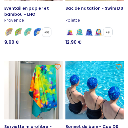
Eventail en papier et
Sac de natation - Swim DS
bambou - LHO
Provence
Palette
+16
+9
9,90 €
12,90 €
Serviette microfibre -
Bonnet de bain - Cap DS