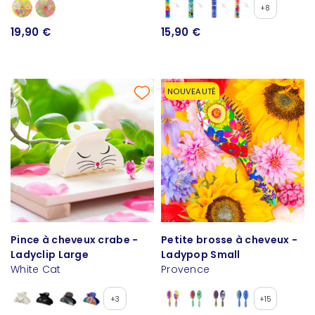
+8
19,90 €
15,90 €
NOUVEAUTÉ
Pince à cheveux crabe -
Petite brosse à cheveux -
Ladyclip Large
Ladypop Small
White Cat
Provence
+3
+15