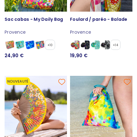
Sac cabas - My Daily Bag
Foulard / paréo - Balade
Provence
Provence
+10
+14
24,90 €
19,90 €
NOUVEAUTÉ