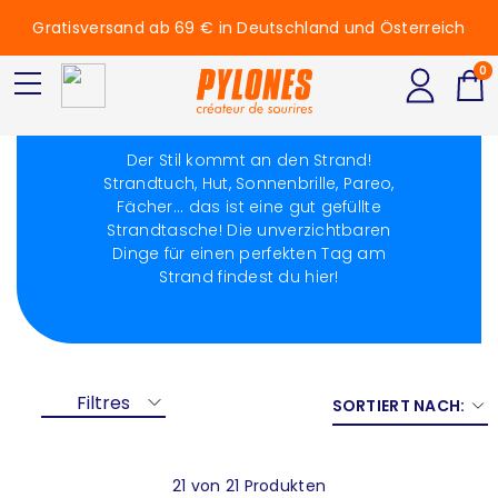
Gratisversand ab 69 € in Deutschland und Österreich
0
Zum Strand
Der Stil kommt an den Strand!
Strandtuch, Hut, Sonnenbrille, Pareo,
Fächer... das ist eine gut gefüllte
Strandtasche! Die unverzichtbaren
Dinge für einen perfekten Tag am
Strand findest du hier!
Filtres
SORTIERT NACH:
21 von 21 Produkten