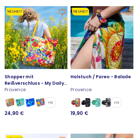
NEUHEIT
NEUHEIT
Shopper mit
Halstuch / Pareo - Balade
Reißverschluss - My Daily
Bag
Provence
Provence
+10
+14
24,90 €
19,90 €