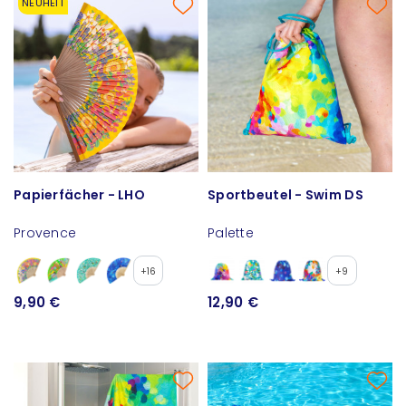
NEUHEIT
Papierfächer - LHO
Sportbeutel - Swim DS
Provence
Palette
+16
+9
9,90 €
12,90 €