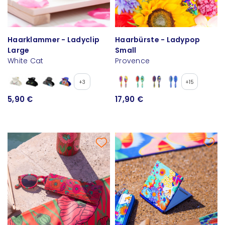
Haarklammer - Ladyclip
Haarbürste - Ladypop
Large
Small
White Cat
Provence
+3
+15
5,90 €
17,90 €