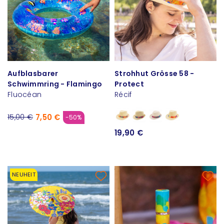
Aufblasbarer
Strohhut Grösse 58 -
Schwimmring - Flamingo
Protect
Fluocéan
Récif
7,50 €
15,00 €
-50%
19,90 €
NEUHEIT