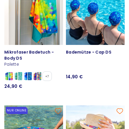
Mikrofaser Badetuch -
Bademütze - Cap DS
Body DS
Palette
14,90 €
+7
24,90 €
NUR ONLINE