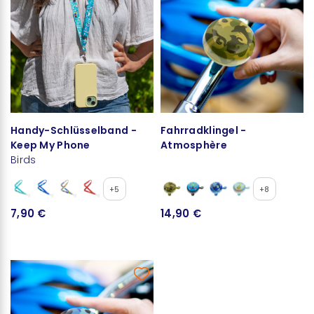
Handy-Schlüsselband -
Fahrradklingel -
Keep My Phone
Atmosphère
Birds
+5
+8
7,90 €
14,90 €