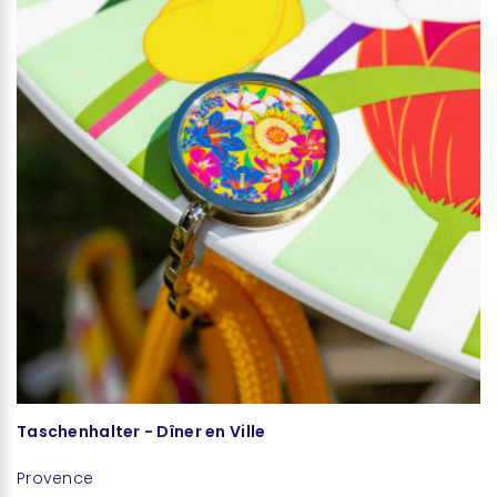
Taschenhalter - Dîner en Ville
B
Provence
S