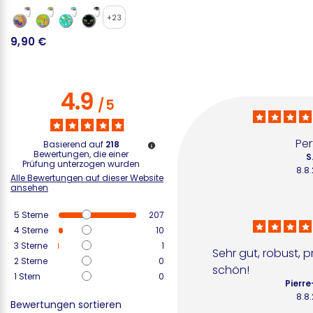
+23
9,90 €
2
4.9
/
5
Per
Basierend auf
218
Bewertungen, die einer
S
Prüfung unterzogen wurden
8.8
Alle Bewertungen auf dieser Website
ansehen
5
Sterne
207
4
Sterne
10
3
Sterne
1
Sehr gut, robust, p
2
Sterne
0
schön!
1
Stern
0
Pierre
8.8
Bewertungen sortieren