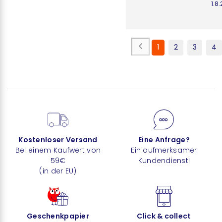
1.8
1
2
3
4
Kostenloser Versand
Eine Anfrage?
Bei einem Kaufwert von
Ein aufmerksamer
59€
Kundendienst!
(in der EU)
Geschenkpapier
Click & collect