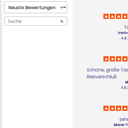
T
Irmtr
4.8
Schöne, große Tas
Reisverschluß
M
3.8
seh
Marie-f