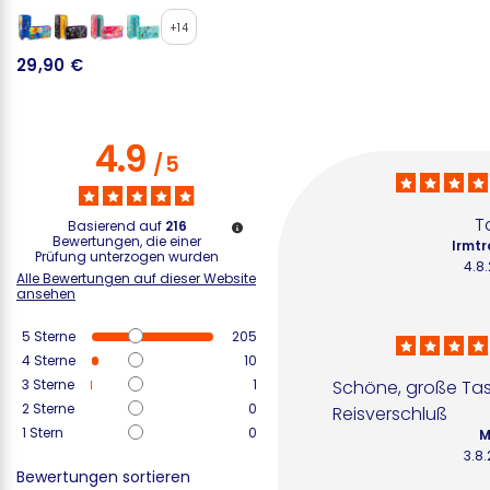
+14
29,90 €
9
4.9
/
5
T
Basierend auf
216
Bewertungen, die einer
Irmtr
Prüfung unterzogen wurden
4.8
Alle Bewertungen auf dieser Website
ansehen
5
Sterne
205
4
Sterne
10
3
Sterne
1
Schöne, große Tas
2
Sterne
0
Reisverschluß
1
Stern
0
M
3.8
Bewertungen sortieren