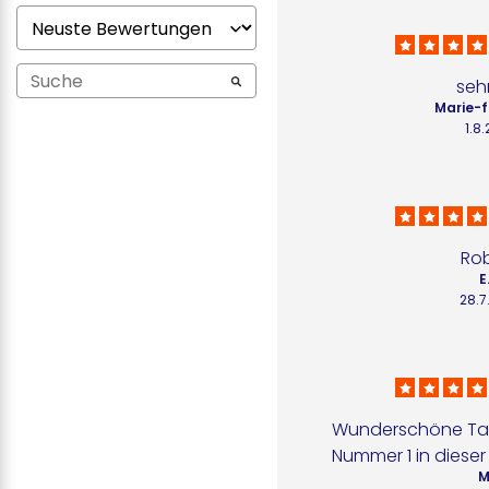
seh
Marie-f
1.8
Ro
E
28.7
Wunderschöne Tasch
Nummer 1 in diese
M