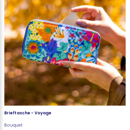
Brieftasche - Voyage
Ta
Bouquet
B