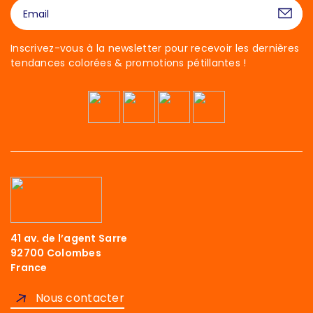
Inscrivez-vous à la newsletter pour recevoir les dernières
tendances colorées & promotions pétillantes !
41 av. de l’agent Sarre
Salut c'est nous...
92700 Colombes
Les Cookies !
France
On a attendu d'être sûrs que le contenu de
Nous contacter
ce site vous intéresse avant de vous
déranger, mais on aimerait bien vous accompagner pendant votre