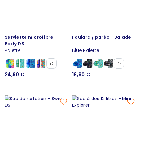
Serviette microfibre -
Foulard / paréo - Balade
Body DS
Palette
Blue Palette
+7
+14
24,90 €
19,90 €