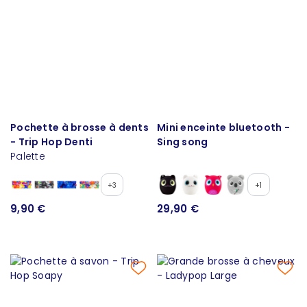
Pochette à brosse à dents
Mini enceinte bluetooth -
- Trip Hop Denti
Sing song
Palette
+3
+1
9,90 €
29,90 €