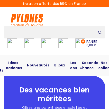
Livraison offerte dès 59€ en France
PANIER
0
0,00 €
Idées
Les
Seconde
Nos
Nouveautés
Bijoux
cadeaux
Tops
Chance
colle
ts
Des vacances bien
méritées
Offrez une parenthèse ensoleillée et