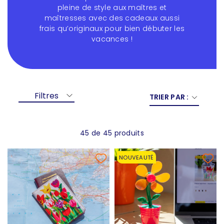
pleine de style aux maîtres et
maîtresses avec des cadeaux aussi
frais qu’originaux pour bien débuter les
vacances !
Filtres
TRIER PAR :
45 de 45 produits
NOUVEAUTÉ