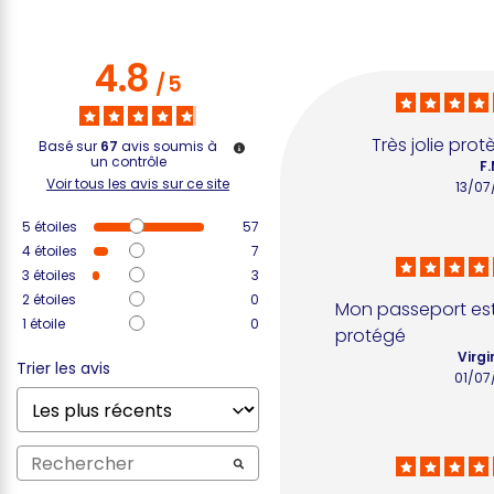
4.8
/
5
Très jolie pro
Basé sur
67
avis soumis à
un contrôle
F.
Voir tous les avis sur ce site
13/07
5
étoiles
57
4
étoiles
7
3
étoiles
3
2
étoiles
0
Mon passeport est
1
étoile
0
protégé
Virgi
Trier les avis
01/07