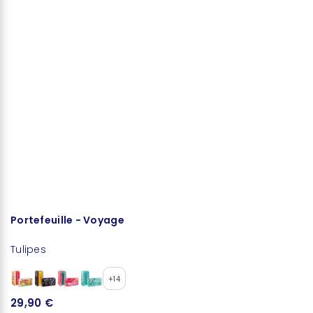
Portefeuille - Voyage
S
Tulipes
Tu
+14
29,90 €
1