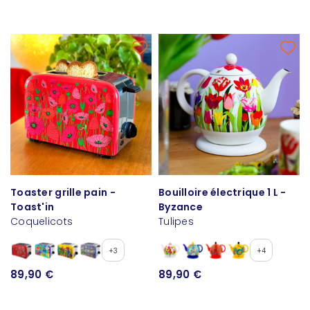
Toaster grille pain -
Bouilloire électrique 1 L -
Toast'in
Byzance
Coquelicots
Tulipes
+3
+4
89,90 €
89,90 €