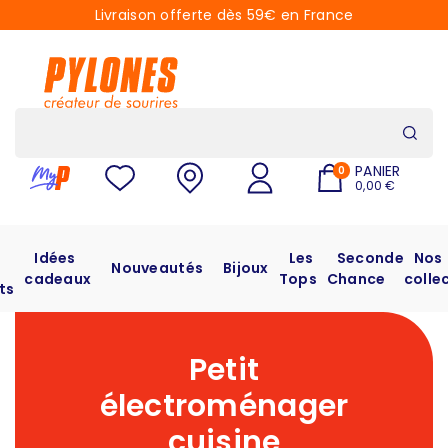
Livraison offerte dès 59€ en France
PANIER
0
0,00 €
Idées
Les
Seconde
Nos
Nouveautés
Bijoux
cadeaux
Tops
Chance
colle
ts
Petit
électroménager
cuisine