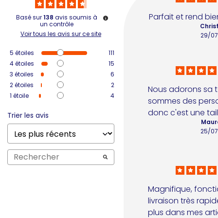
Parfait et rend bi
Basé sur
138
avis soumis à
un contrôle
Chris
Voir tous les avis sur ce site
29/0
5
étoiles
111
4
étoiles
15
3
étoiles
6
2
étoiles
2
Nous adorons sa tai
1
étoile
4
sommes des perso
donc c'est une tail
Trier les avis
Maur
25/0
Magnifique, fonctio
livraison très rapi
plus dans mes art