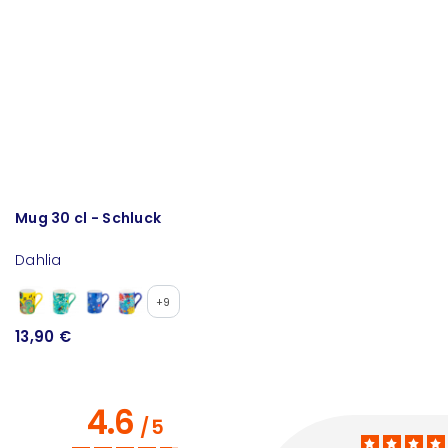
Mug 30 cl - Schluck
C
Dahlia
D
+9
13,90 €
8
4.6
/
5