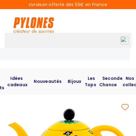
Livraison offerte dès 59€ en France
Idées
Les
Seconde
Nos
Nouveautés
Bijoux
cadeaux
Tops
Chance
colle
ts