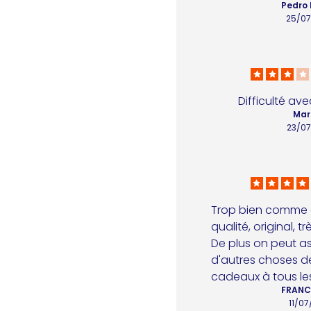
Pedro 
25/0
Difficulté av
Mar
23/0
Trop bien comme dé
qualité, original, tr
De plus on peut as
d'autres choses d
cadeaux à tous les
FRANC
11/0