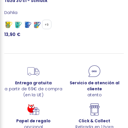
Taza 30 cl - Schluck
C
Dahlia
D
+9
13,90 €
8
Entrega gratuita
Servicio de atención al
a partir de 69€ de compra
cliente
(en la UE)
atento
Papel de regalo
Click & Collect
opcional
Retirada en 1 hora