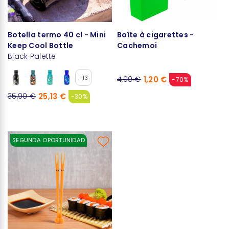
Botella termo 40 cl - Mini
Boîte à cigarettes -
Keep Cool Bottle
Cachemoi
Black Palette
+13
1,20 €
4,00 €
-70%
25,13 €
35,90 €
-30%
SEGUNDA OPORTUNIDAD