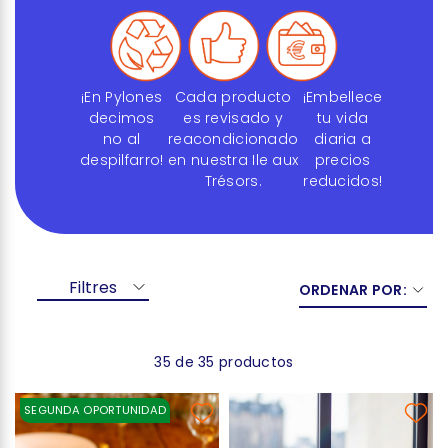
¡En Pylones
Cada producto
¡Embellece
decimos
es revisado y
tu vida
no al
reacondicionado
diaria a
despilfarro!
en nuestra Ile aux
precios
Trésors.
reducidos!
Filtres
ORDENAR POR:
35 de 35 productos
SEGUNDA OPORTUNIDAD