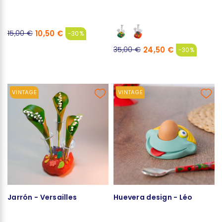
10,50 €
15,00 €
-30%
24,50 €
35,00 €
-30%
VINTAGE
VINTAGE
Jarrón - Versailles
Huevera design - Léo