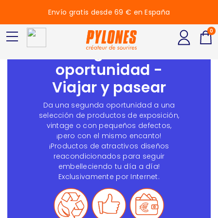
Envío gratis desde 69 € en España
0
Segunda
oportunidad -
Viajar y pasear
Da una segunda oportunidad a una
selección de productos de exposición,
vintage o con pequeños defectos,
¡pero con el mismo encanto!
¡Productos de atractivos diseños
reacondicionados para seguir
embelleciendo tu día a día!
Exclusivamente por Internet.