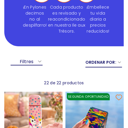
¡En Pylones
Cada producto
¡Embellece
decimos
es revisado y
tu vida
no al
reacondicionado
diaria a
despilfarro!
en nuestra Ile aux
precios
Trésors.
reducidos!
Filtres
ORDENAR POR:
22 de 22 productos
SEGUNDA OPORTUNIDAD