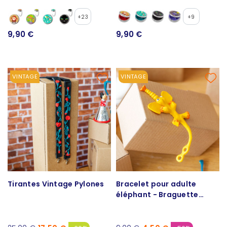
+23
+9
9,90 €
9,90 €
VINTAGE
VINTAGE
Tirantes Vintage Pylones
Bracelet pour adulte
éléphant - Braguette
Magique