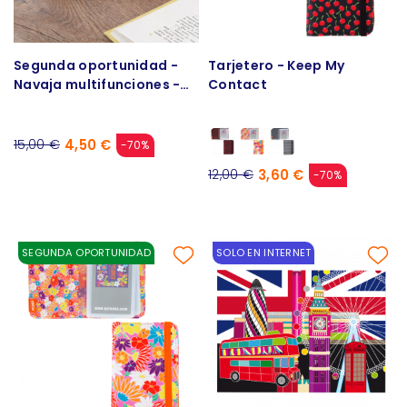
Segunda oportunidad -
Tarjetero - Keep My
Navaja multifunciones -
Contact
Knife me up
4,50 €
15,00 €
-70%
3,60 €
12,00 €
-70%
SEGUNDA OPORTUNIDAD
SOLO EN INTERNET