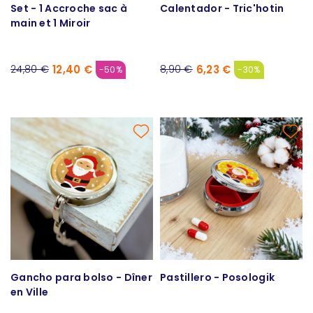
Set - 1 Accroche sac à
Calentador - Tric'hotin
main et 1 Miroir
12,40 €
6,23 €
24,80 €
8,90 €
-50%
-30%
Gancho para bolso - Dîner
Pastillero - Posologik
en Ville