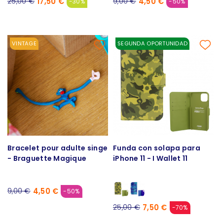
17,50 €
4,50 €
25,00 €
9,00 €
-30%
-50%
VINTAGE
SEGUNDA OPORTUNIDAD
Bracelet pour adulte singe
Funda con solapa para
- Braguette Magique
iPhone 11 - I Wallet 11
4,50 €
9,00 €
-50%
7,50 €
25,00 €
-70%