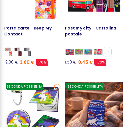
Porta carte - Keep My
Post my city - Cartolina
Contact
postale
+7
3,60 €
0,45 €
12,00 €
1,50 €
-70%
-70%
SECONDA POSSIBILITÀ
SECONDA POSSIBILITÀ