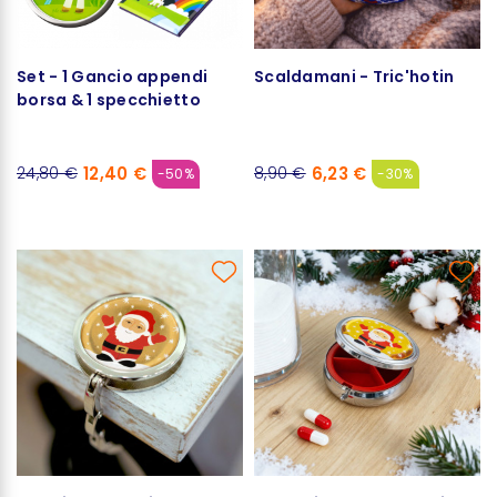
Set - 1 Gancio appendi
Scaldamani - Tric'hotin
borsa & 1 specchietto
12,40 €
6,23 €
24,80 €
8,90 €
-50%
-30%