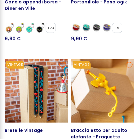
Gancio appendi borsa -
Portapillole - Posologik
Dîner en Ville
+23
+9
9,90 €
9,90 €
VINTAGE
VINTAGE
Bretelle Vintage
Braccialetto per adulto
elefante - Braguette