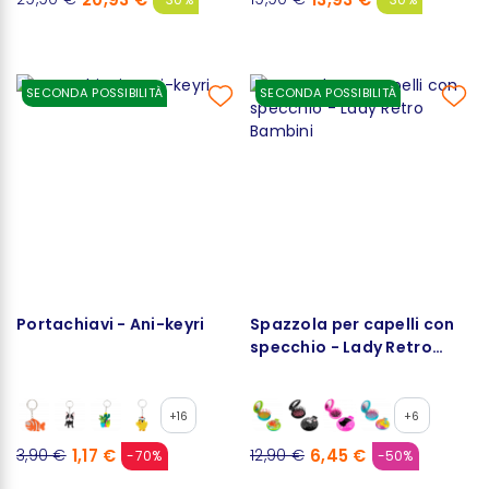
SECONDA POSSIBILITÀ
SECONDA POSSIBILITÀ
Portachiavi - Ani-keyri
Spazzola per capelli con
specchio - Lady Retro
Bambini
+16
+6
1,17 €
6,45 €
3,90 €
12,90 €
-70%
-50%