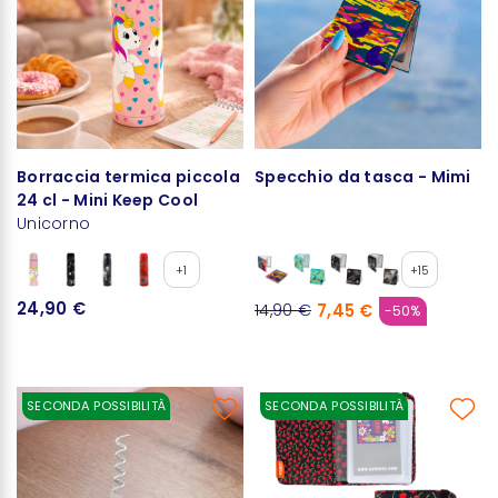
Borraccia termica piccola
Specchio da tasca - Mimi
24 cl - Mini Keep Cool
Unicorno
+1
+15
24,90 €
7,45 €
14,90 €
-50%
SECONDA POSSIBILITÀ
SECONDA POSSIBILITÀ