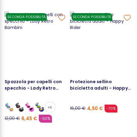
SECONDA POSSIBILITÀ
SECONDA POSSIBILITÀ
Spazzola per capelli con
Protezione sellino
specchio - Lady Retro
bicicletta adulti - Happy
Bambini
Rider
+6
4,50 €
15,00 €
-70%
6,45 €
12,90 €
-50%