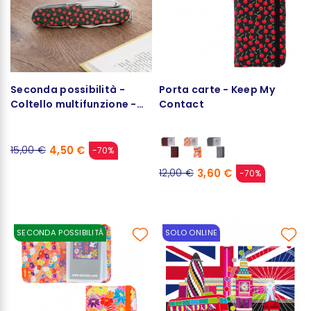
Seconda possibilità -
Porta carte - Keep My
Coltello multifunzione -
Contact
Knife me up
4,50 €
15,00 €
-70%
3,60 €
12,00 €
-70%
SECONDA POSSIBILITÀ
SOLO ONLINE