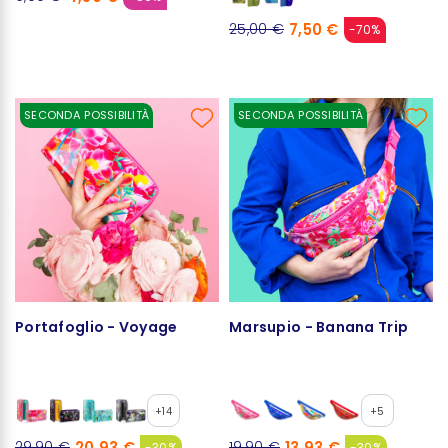
7,50 €
25,00 €
-70%
SECONDA POSSIBILITÀ
SECONDA POSSIBILITÀ
Portafoglio - Voyage
Marsupio - Banana Trip
+14
+5
20,93 €
13,93 €
29,90 €
19,90 €
-30%
-30%