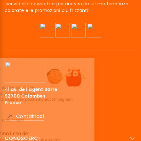
Iscriviti alla newsletter per ricevere le ultime tendenze
colorate e le promozioni più frizzanti!
Ciao siamo noi…
I Cookies!
Abbiamo aspettato di essere sicuri che
41 av. de l’agent Sarre
questo sito ti interessi prima di bussare,
92700 Colombes
ma abbiamo bisogno di sapere se possiamo accompagnarti
France
durante la tua visita.
Ci stai?
Contattaci
Leggi la nostra politica sulla privacy
Ecco perché usiamo i cookie.
CONOSCERCI
Ottimizzare la promozione dei nostri prodotti e servizi