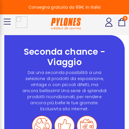
Consegna gratuita da 69€ in Italia
0
Seconda chance -
Viaggio
Dai una seconda possibilità a una
selezione di prodotti da esposizione,
vintage o con piccoli difetti, ma
ancora bellissimi! Una serie di splendidi
prodotti ricondizionati, per rendere
ancora più belle le tue giornate.
Esclusivta sito internet.