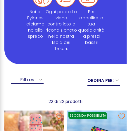
Noi di
Ogni prodotto
Per
Pylones
viene
abbellire la
diciamo
controllato e
tua
no allo
ricondizionato
quotidianità
spreco
nella nostra
a prezzi
Isola dei
bassi!
Tesori.
Filtres
ORDINA PER:
22 di 22 prodotti
SECONDA POSSIBILITÀ