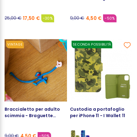
Magique
17,50 €
4,50 €
25,00 €
9,00 €
-30%
-50%
VINTAGE
SECONDA POSSIBILITÀ
Braccialetto per adulto
Custodia a portafoglio
scimmia - Braguette
per iPhone 11 - I Wallet 11
Magique
4,50 €
9,00 €
-50%