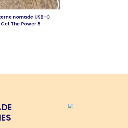
xterne nomade USB-C
Get The Power 5
ADE
NES