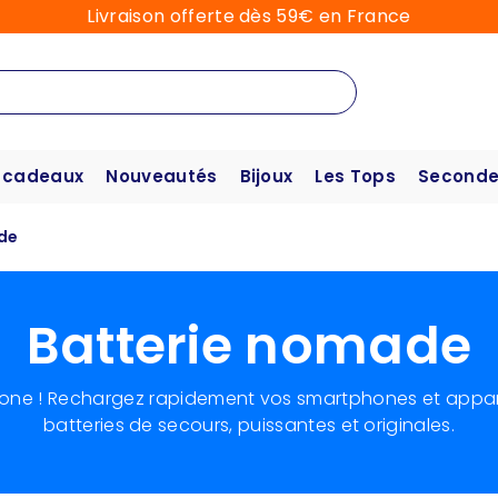
Livraison offerte dès 59€ en France
 cadeaux
Nouveautés
Bijoux
Les Tops
Seconde
de
Batterie nomade
one ! Rechargez rapidement vos smartphones et appar
batteries de secours, puissantes et originales.