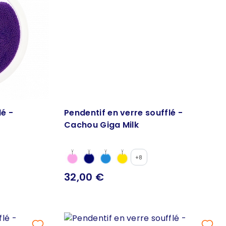
lé -
Pendentif en verre soufflé -
Cachou Giga Milk
+8
32,00 €