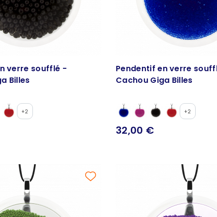
n verre soufflé -
Pendentif en verre souff
a Billes
Cachou Giga Billes
+2
+2
32,00 €