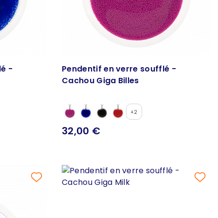
lé -
Pendentif en verre soufflé -
Cachou Giga Billes
+2
32,00 €