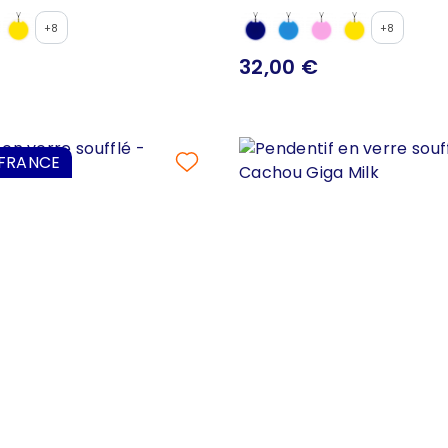
+8
+8
32,00 €
 FRANCE