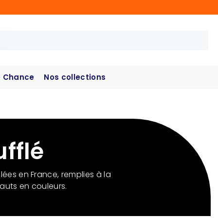
 Chance
Nos collections
fflé
lées en France, remplies à la
auts en couleurs.