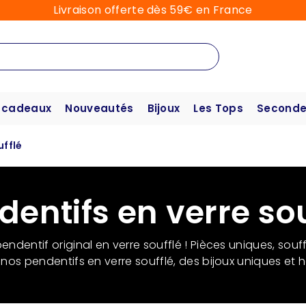
Livraison offerte dès 59€ en France
 cadeaux
Nouveautés
Bijoux
Les Tops
Seconde
ufflé
dentifs en verre sou
ndentif original en verre soufflé ! Pièces uniques, souff
nos pendentifs en verre soufflé, des bijoux uniques et h