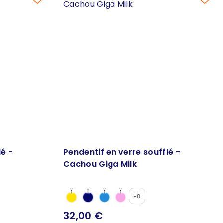
lé -
Pendentif en verre soufflé -
Cachou Giga Milk
+8
32,00 €