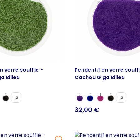
n verre soufflé -
Pendentif en verre souff
a Billes
Cachou Giga Billes
+2
+2
32,00 €