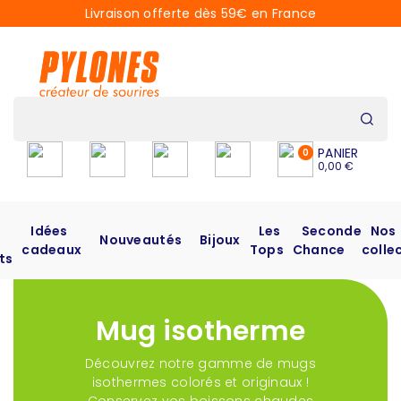
Livraison offerte dès 59€ en France
PANIER
0
0,00 €
Idées
Les
Seconde
Nos
Nouveautés
Bijoux
cadeaux
Tops
Chance
colle
ts
Mug isotherme
Découvrez notre gamme de mugs
isothermes colorés et originaux !