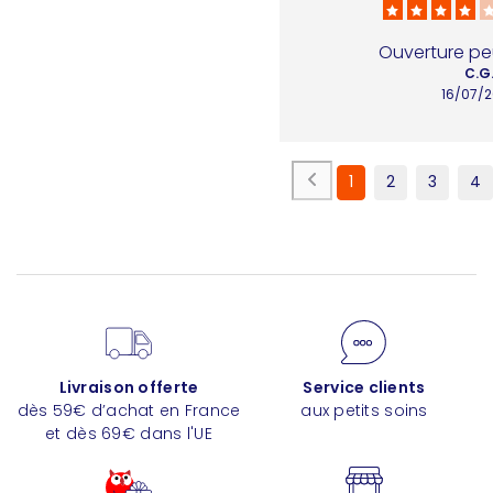
Ouverture pe
C.G
16/07/
1
2
3
4
Livraison offerte
Service clients
dès 59€ d’achat en France
aux petits soins
et dès 69€ dans l'UE