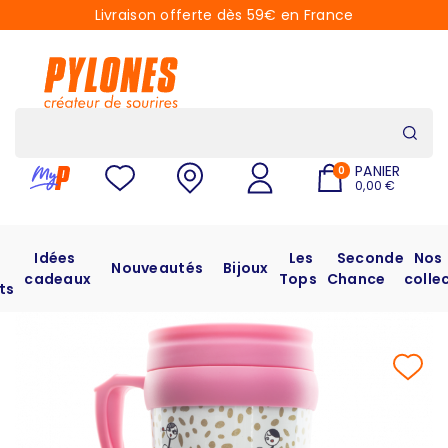
Livraison offerte dès 59€ en France
PANIER
0
0,00 €
Idées
Les
Seconde
Nos
Nouveautés
Bijoux
cadeaux
Tops
Chance
colle
ts