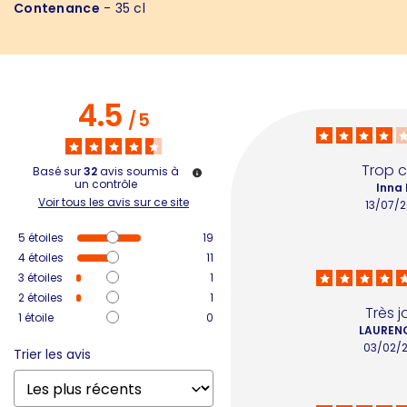
Contenance
- 35 cl
4.5
/
5
Trop 
Basé sur
32
avis soumis à
un contrôle
Inna 
Voir tous les avis sur ce site
13/07/
5
étoiles
19
4
étoiles
11
3
étoiles
1
2
étoiles
1
Très jol
1
étoile
0
LAURENC
03/02/
Trier les avis