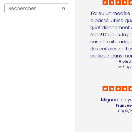
J'ai eu un modèle 
le passé, utilisé qua
quotidiennement et
7ans! De plus, la p
base étroite adapt
des voitures en font
pratique dans mo
Violett
25/10/
Mignon et s
Frances
09/10/