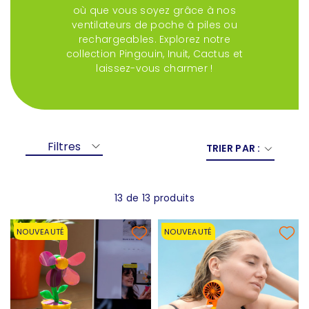
où que vous soyez grâce à nos
ventilateurs de poche à piles ou
rechargeables. Explorez notre
collection Pingouin, Inuit, Cactus et
laissez-vous charmer !
Filtres
TRIER PAR :
13 de 13 produits
NOUVEAUTÉ
NOUVEAUTÉ