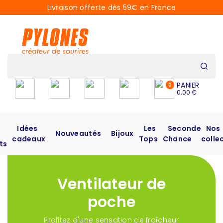
Livraison offerte dès 59€ en France
PANIER
0
0,00 €
Idées
Les
Seconde
Nos
Nouveautés
Bijoux
cadeaux
Tops
Chance
colle
ts
Ventilateur de
poche
Profitez d'une sensation de fraîcheur