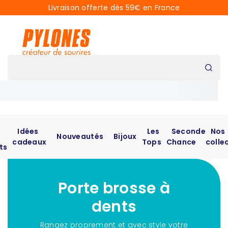
Livraison offerte dès 59€ en France
Idées
Les
Seconde
Nos
Nouveautés
Bijoux
cadeaux
Tops
Chance
colle
ts
Porte brosse à
dents
Rangez proprement et avec style votre