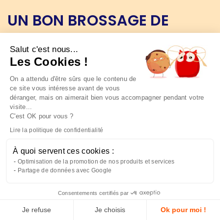
UN BON BROSSAGE DE
DENTS C’EST :
Salut c'est nous...
2 à 3 minutes, une bonne brosse à dents et un
Les Cookies !
dentifrice adapté. Mais c’est aussi un rangement
hygiénique de sa brosse à dents préférée ! Que ce soit
On a attendu d'être sûrs que le contenu de
mural ou à poser, nos porte-brosses à dents
ce site vous intéresse avant de vous
individuels ou doubles garderont votre brosse à dents
déranger, mais on aimerait bien vous accompagner pendant votre
visite...
à l’abri et bien protégée. Avec notre sélection de porte-
C'est OK pour vous ?
brosses à dents originaux et colorés, aussi bien pour
adultes que pour enfants, toute la famille sera ravie de
Lire la politique de confidentialité
pouvoir ranger proprement sa brosse à dents.
D'ailleurs, nos porte-brosses à dents seront parfaits
À quoi servent ces cookies :
comme idée
cadeau
pour une crémaillère !
Optimisation de la promotion de nos produits et services
Partage de données avec Google
Consentements certifiés par
Je refuse
Je choisis
Ok pour moi !