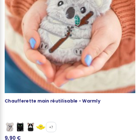
Chaufferette main réutilisable - Warmly
M
+7
9,90 €
2