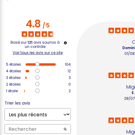
4.8
/
5
O
Basé sur
121
avis soumis à
un contrôle
Domini
Voir tous les avis sur ce site
01/08
5
étoiles
104
4
étoiles
12
3
étoiles
3
2
étoiles
0
Mig
1
étoile
2
E.
28/07
Trier les avis
Mig