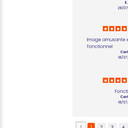
E.
28/07
Image amusante et
fonctionnel
Carl
18/07
Fonct
Carl
18/07
1
2
3
4