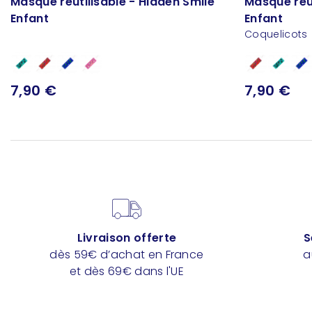
Masque réutilisable - Hidden Smile
Masque réut
Enfant
Enfant
Coquelicots
7,90 €
7,90 €
Livraison offerte
S
dès 59€ d’achat en France
a
et dès 69€ dans l'UE