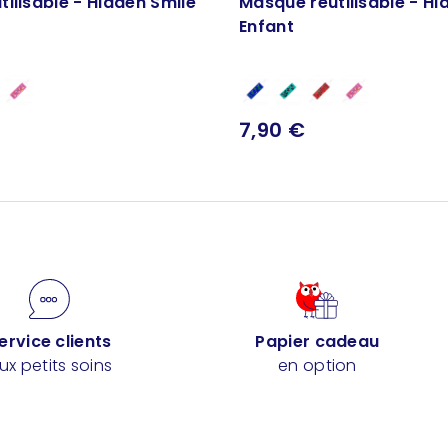
ilisable - Hidden Smile
Masque réutilisable - Hi
Enfant
7,90 €
ervice clients
Papier cadeau
ux petits soins
en option