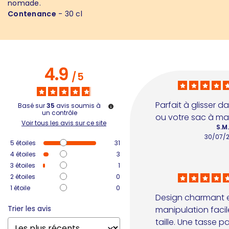
nomade.
Contenance
- 30 cl
4.9
/
5
Parfait à glisser d
Basé sur
35
avis soumis à
un contrôle
ou votre sac à mai
Voir tous les avis sur ce site
S.M
30/07/
5
étoiles
31
4
étoiles
3
3
étoiles
1
2
étoiles
0
1
étoile
0
Design charmant et
Trier les avis
manipulation facil
taille. Une tasse pa