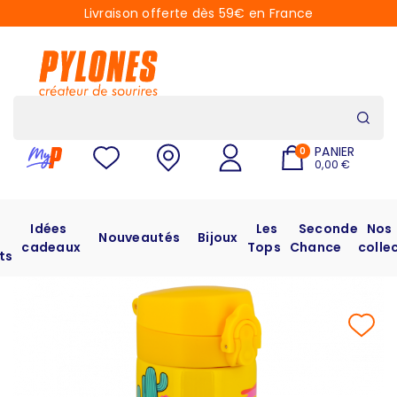
Livraison offerte dès 59€ en France
PANIER
0
0,00 €
Idées
Les
Seconde
Nos
Nouveautés
Bijoux
cadeaux
Tops
Chance
colle
ts