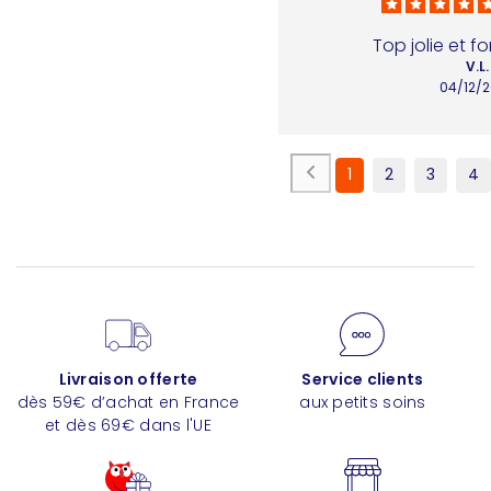
Top jolie et f
V.L.
04/12/
1
2
3
4
Livraison offerte
Service clients
dès 59€ d’achat en France
aux petits soins
et dès 69€ dans l'UE