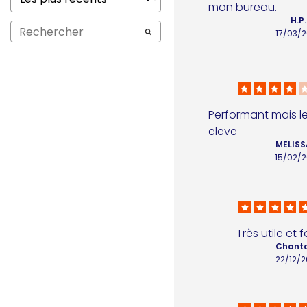
mon bureau.
H.P.
17/03/
Performant mais le p
eleve
MELISS
15/02/
Très utile et 
Chanta
22/12/