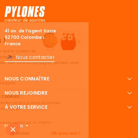
41 av. de l’agent Sarre
Salut c'est nous...
92700 Colombes
Les Cookies !
France
On a attendu d'être sûrs que le contenu de
Nous contacter
ce site vous intéresse avant de vous
déranger, mais on aimerait bien vous accompagner pendant votre
visite...
C'est OK pour vous ?
NOUS CONNAÎTRE
Lire la politique de confidentialité
NOUS REJOINDRE
À quoi servent ces cookies :
Optimisation de la promotion de nos produits et services
À VOTRE SERVICE
Partage de données avec Google
Consentements certifiés par
Français
Je refuse
Je choisis
Ok pour moi !