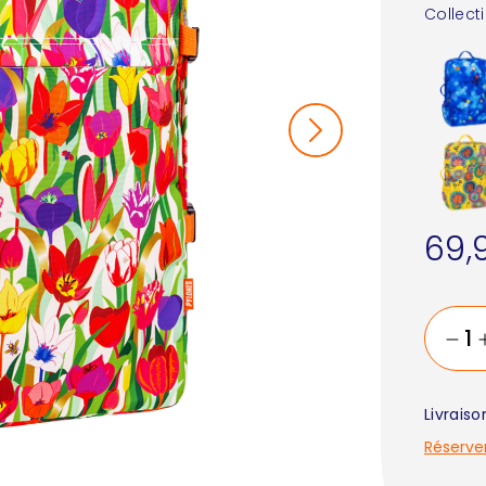
Collect
69,
Livrais
Réserve