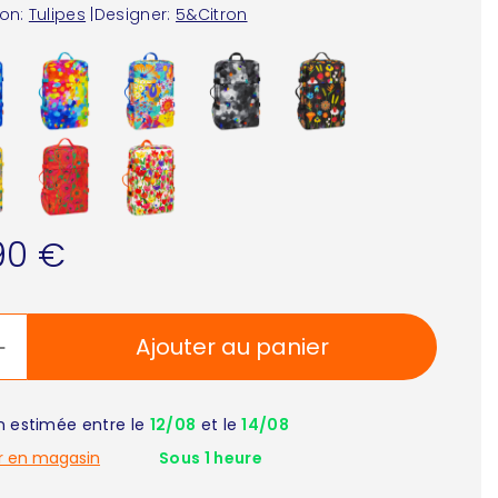
ion:
Tulipes
|
Designer:
5&Citron
90 €
Ajouter au panier
on estimée entre le
12/08
et le
14/08
r en magasin
Sous 1 heure