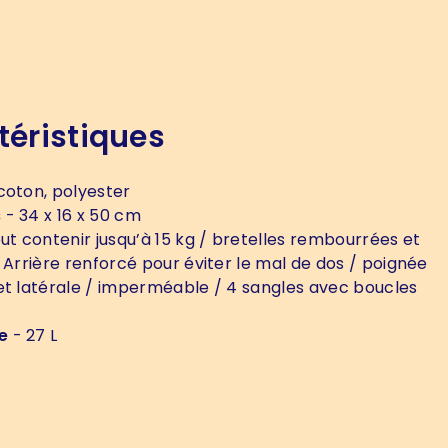
téristiques
coton, polyester
s
- 34 x 16 x 50 cm
ut contenir jusqu’à 15 kg / bretelles rembourrées et
 Arrière renforcé pour éviter le mal de dos / poignée
et latérale / imperméable / 4 sangles avec boucles
e
- 27 L