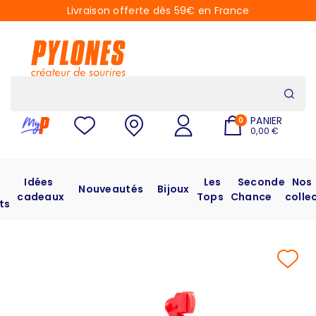
Livraison offerte dès 59€ en France
PANIER
0
0,00 €
Idées
Les
Seconde
Nos
Nouveautés
Bijoux
cadeaux
Tops
Chance
colle
ts