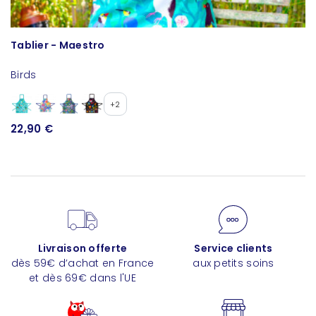
Tablier - Maestro
S
Birds
Pa
1
+2
22,90 €
Livraison offerte
Service clients
dès 59€ d’achat en France
aux petits soins
et dès 69€ dans l'UE