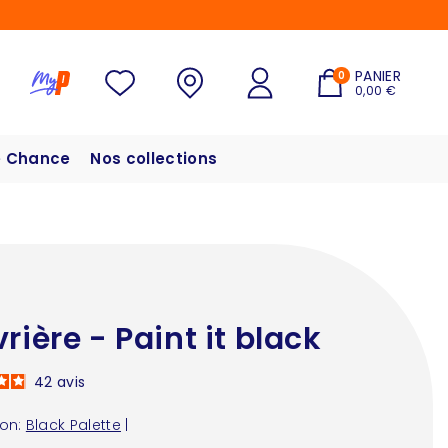
PANIER
0
0,00 €
 Chance
Nos collections
vrière - Paint it black
42
avis
ion:
Black Palette
|