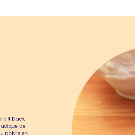
t It Black,
 ludique de
du poivre en