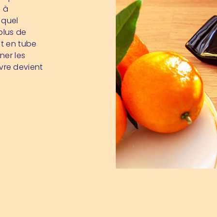
e à
 quel
plus de
t en tube
ner les
oivre devient