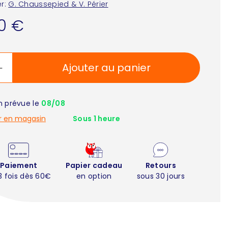
r:
G. Chaussepied & V. Périer
90 €
Ajouter au panier
on prévue le
08/08
r en magasin
Sous 1 heure
Paiement
Papier cadeau
Retours
3 fois dès 60€
en option
sous 30 jours