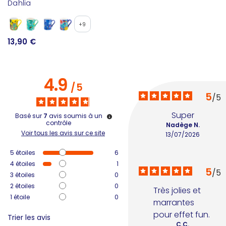
Dahlia
W
+9
13,90 €
6
4.9
/
5
5
/
5
Super
Basé sur
7
avis soumis à un
contrôle
Nadège N.
Voir tous les avis sur ce site
13/07/2026
5
étoiles
6
4
étoiles
1
5
/
5
3
étoiles
0
2
étoiles
0
Très jolies et 
1
étoile
0
marrantes 
pour effet fun.
Trier les avis
C.C.