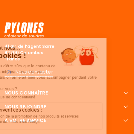
41 av. de l’agent Sarre
Salut c'est nous...
92700 Colombes
Les Cookies !
France
On a attendu d'être sûrs que le contenu de
Nous contacter
ce site vous intéresse avant de vous
déranger, mais on aimerait bien vous accompagner pendant votre
visite...
C'est OK pour vous ?
NOUS CONNAÎTRE
Lire la politique de confidentialité
NOUS REJOINDRE
À quoi servent ces cookies :
Optimisation de la promotion de nos produits et services
À VOTRE SERVICE
Partage de données avec Google