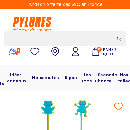
Livraison offerte dès 59€ en France
PANIER
0
0,00 €
Idées
Les
Seconde
Nos
Nouveautés
Bijoux
cadeaux
Tops
Chance
colle
ts