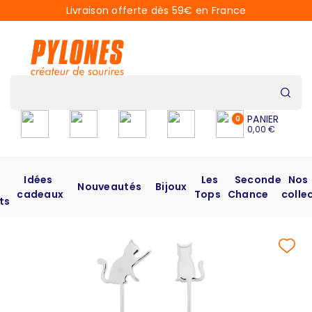
Livraison offerte dès 59€ en France
PANIER
0
0,00 €
Idées
Les
Seconde
Nos
Nouveautés
Bijoux
cadeaux
Tops
Chance
colle
ts