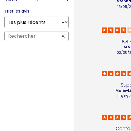
Stepha
16/05/
Trier les avis
JOLI
M.S
02/05/
Sup
Marie-Li
30/12/
Confo