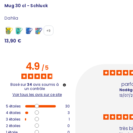
Mug 30 cl - Schluck
T
Dahlia
W
+9
13,90 €
6
4.9
/
5
parfa
Basé sur
34
avis soumis à
un contrôle
Nadège
Voir tous les avis sur ce site
13/07/
5
étoiles
30
4
étoiles
3
3
étoiles
1
2
étoiles
0
très b
1
étoile
0