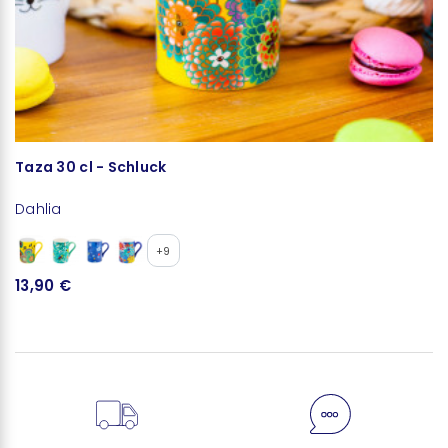
Taza 30 cl - Schluck
T
Dahlia
W
+9
13,90 €
6