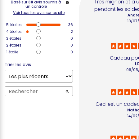
Très mignon et à u
Basé sur
38
avis soumis à
un contrôle
pendant les solde
Voir tous les avis sur ce site
Andre
18/07
5
étoiles
36
4
étoiles
2
3
étoiles
0
2
étoiles
0
1
étoile
0
Cadeau po
I.
Trier les avis
06/05
Ceci est un cade
Nathal
14/02