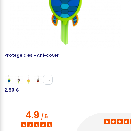
Protège clés - Ani-cover
S
+15
2,90 €
3
4.9
/
5