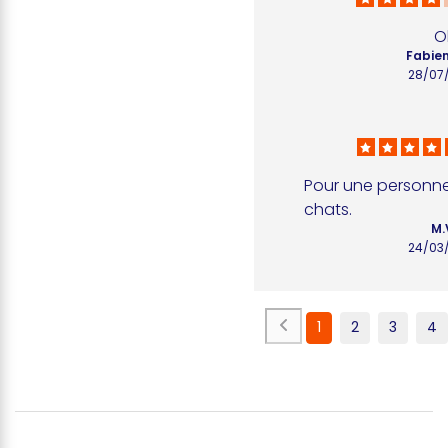
O
Fabien
28/07
Pour une personne 
chats.
M.
24/03
1
2
3
4