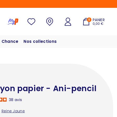
PANIER
0
0,00 €
 Chance
Nos collections
yon papier - Ani-pencil
38
avis
:
Reine Jaune