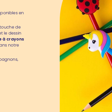
sponibles en
 touche de
et le dessin
e à crayons
ans notre
mpagnons,