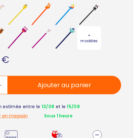
+
modèles
0 €
Ajouter au panier
on estimée entre le
13/08
et le
15/08
r en magasin
Sous 1 heure