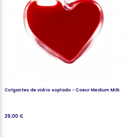
Colgantes de vidrio soplado - Coeur Medium Milk
P
29,00 €
2