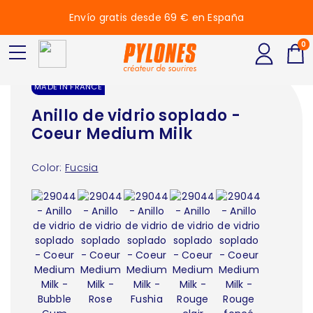
Envío gratis desde 69 € en España
0
MADE IN FRANCE
Anillo de vidrio soplado -
Coeur Medium Milk
Color:
Fucsia