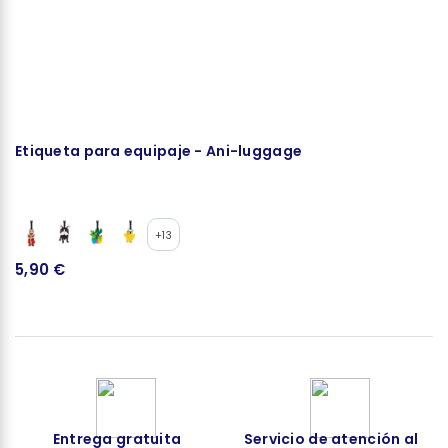
Etiqueta para equipaje - Ani-luggage
M
+13
5,90 €
4
Entrega gratuita
Servicio de atención al