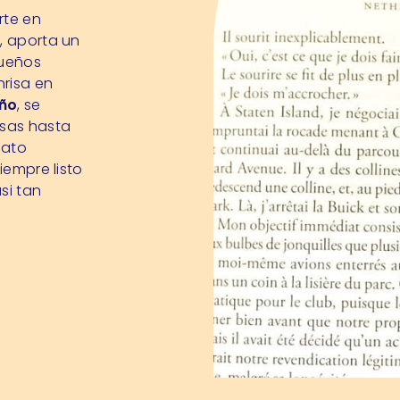
rte en
o, aporta un
queños
nrisa en
ño
, se
nsas hasta
mato
iempre listo
si tan