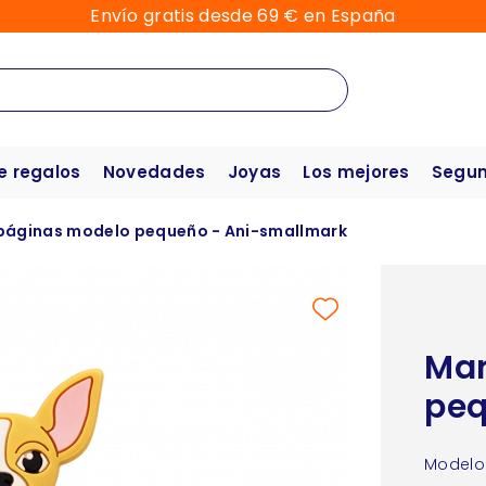
Envío gratis desde 69 € en España
e regalos
Novedades
Joyas
Los mejores
Segun
áginas modelo pequeño - Ani-smallmark
Mar
peq
Modelo