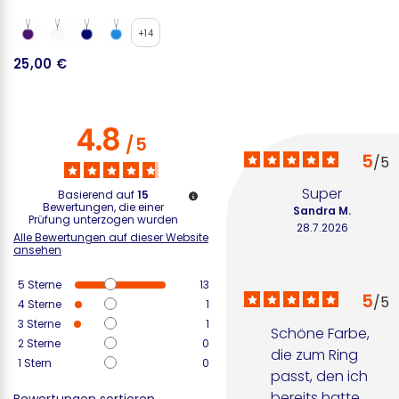
+14
25,00 €
3
4.8
/
5
5
/
5
Super
Basierend auf
15
Bewertungen, die einer
Sandra M.
Prüfung unterzogen wurden
28.7.2026
Alle Bewertungen auf dieser Website
ansehen
5
Sterne
13
5
/
5
4
Sterne
1
3
Sterne
1
Schöne Farbe, 
2
Sterne
0
die zum Ring 
1
Stern
0
passt, den ich 
bereits hatte.