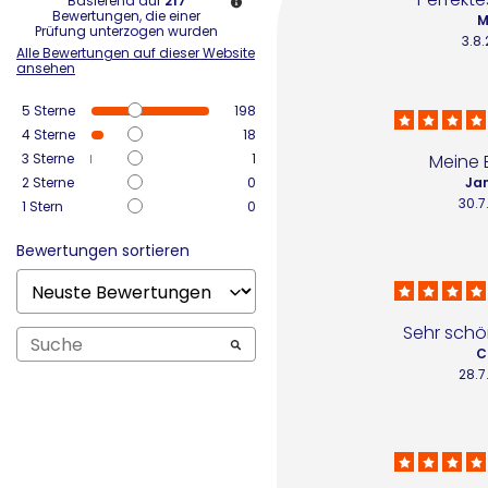
Basierend auf
217
Bewertungen, die einer
M
Prüfung unterzogen wurden
3.8
Alle Bewertungen auf dieser Website
ansehen
5
Sterne
198
4
Sterne
18
3
Sterne
1
Meine E
2
Sterne
0
Jan
30.7
1
Stern
0
Bewertungen sortieren
Sehr schö
C
28.7