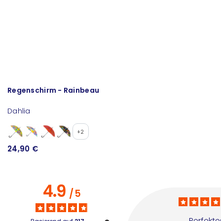
Regenschirm - Rainbeau
T
Dahlia
B
+2
24,90 €
2
4.9
/
5
Perfekte