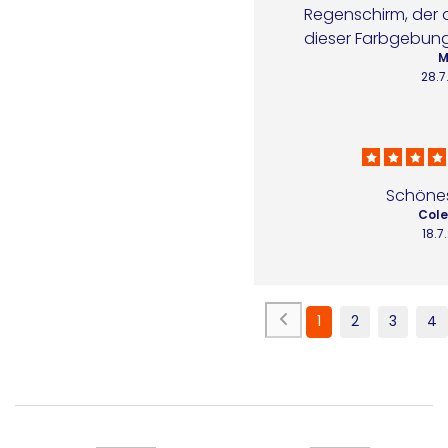
Regenschirm, der d
dieser Farbgebung
M
28.7
Schönes
Cole
18.7
1
2
3
4