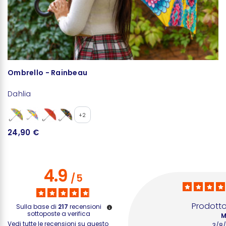
Ombrello - Rainbeau
O
Dahlia
B
+2
24,90 €
2
4.9
/
5
Prodotto
Sulla base di
217
recensioni
sottoposte a verifica
M
Vedi tutte le recensioni su questo
3/8