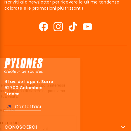
Iscriviti alla newsletter per ricevere le ultime tendenze
colorate e le promozioni più frizzanti!
Ciao siamo noi…
I Cookies!
Abbiamo aspettato di essere sicuri che
41 av. de l’agent Sarre
questo sito ti interessi prima di bussare,
92700 Colombes
ma abbiamo bisogno di sapere se possiamo accompagnarti
France
durante la tua visita.
Ci stai?
Contattaci
Leggi la nostra politica sulla privacy
Ecco perché usiamo i cookie.
CONOSCERCI
Ottimizzare la promozione dei nostri prodotti e servizi