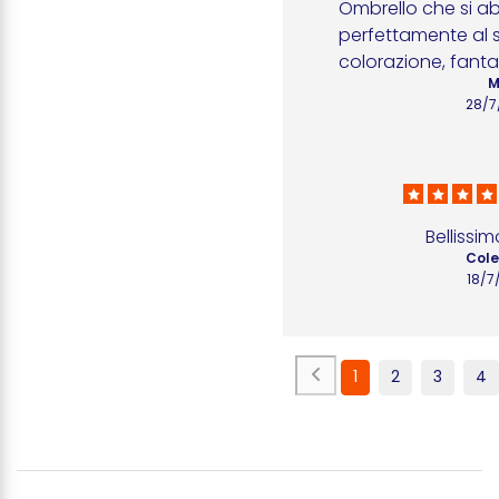
Ombrello che si ab
perfettamente al 
colorazione, fanta
M
28/7
Bellissi
Cole
18/7
1
2
3
4