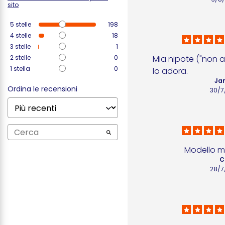
sito
5
stelle
198
4
stelle
18
3
stelle
1
2
stelle
0
Mia nipote ("non a
1
stella
0
lo adora.
Jan
Ordina le recensioni
30/7
Modello m
C
28/7